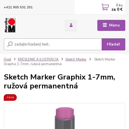
0
ks
+421 905 531 251
za
0 €
Menu
Hľadať
Úvod
KRESLENIE A ILUSTRÁCIA
Sketch Marker
Sketch Marker
Graphix 1-7mm, ružová permanentná
Sketch Marker Graphix 1-7mm,
ružová permanentná
Akcia