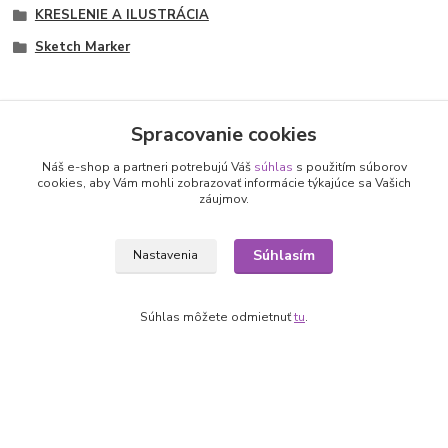
KRESLENIE A ILUSTRÁCIA
Sketch Marker
Spracovanie cookies
Nepremeškajte novinky, akcie a
Náš e-shop a partneri potrebujú Váš
súhlas
s použitím súborov
cookies, aby Vám mohli zobrazovať informácie týkajúce sa Vašich
záujmov.
zľavy!
Súhlasím
Nastavenia
Prihlásiť sa
Súhlasím so
spracovaním osobných údajov
za účelom zasielania newslettera.
Súhlas môžete odmietnuť
tu
.
Môžete sa kedykoľvek odhlásiť. Zasielame raz za 14 dní.
Informácie pre zákazníkov