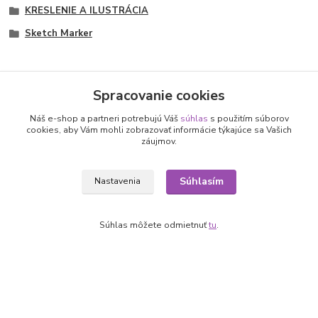
KRESLENIE A ILUSTRÁCIA
Sketch Marker
Spracovanie cookies
Nepremeškajte novinky, akcie a
Náš e-shop a partneri potrebujú Váš
súhlas
s použitím súborov
cookies, aby Vám mohli zobrazovať informácie týkajúce sa Vašich
záujmov.
zľavy!
Súhlasím
Nastavenia
Prihlásiť sa
Súhlasím so
spracovaním osobných údajov
za účelom zasielania newslettera.
Súhlas môžete odmietnuť
tu
.
Môžete sa kedykoľvek odhlásiť. Zasielame raz za 14 dní.
Informácie pre zákazníkov