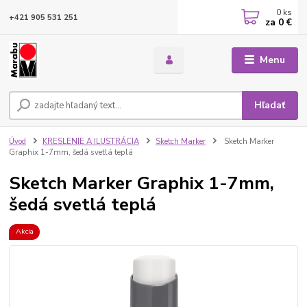
0
ks
+421 905 531 251
za
0 €
Menu
Hľadať
Úvod
KRESLENIE A ILUSTRÁCIA
Sketch Marker
Sketch Marker
Graphix 1-7mm, šedá svetlá teplá
Sketch Marker Graphix 1-7mm,
šedá svetlá teplá
Akcia