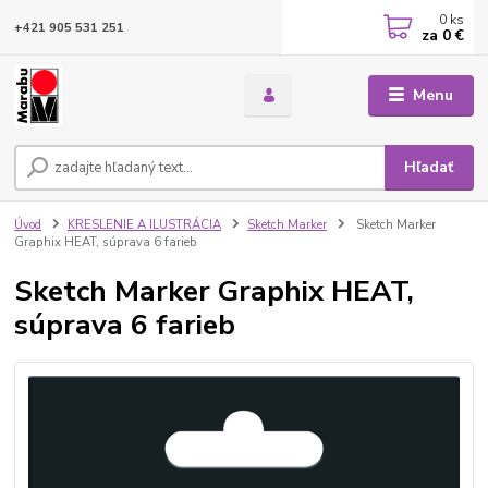
0
ks
+421 905 531 251
za
0 €
Menu
Hľadať
Úvod
KRESLENIE A ILUSTRÁCIA
Sketch Marker
Sketch Marker
Graphix HEAT, súprava 6 farieb
Sketch Marker Graphix HEAT,
súprava 6 farieb