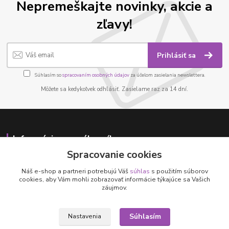
Nepremeškajte novinky, akcie a
zľavy!
Prihlásiť sa
Súhlasím so
spracovaním osobných údajov
za účelom zasielania newslettera.
Môžete sa kedykoľvek odhlásiť. Zasielame raz za 14 dní.
Informácie pre zákazníkov
Spracovanie cookies
O nás
Náš e-shop a partneri potrebujú Váš
súhlas
s použitím súborov
Ako nakupovať
cookies, aby Vám mohli zobrazovať informácie týkajúce sa Vašich
Obchodné podmienky
záujmov.
Fotogaléria
Kontakty
Súhlasím
Nastavenia