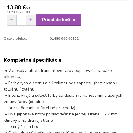
13,88 €
/
ks
11,28 €
bez DPH
Pridať do košíka
Číslo produktu:
01480 000 00102
Kompletné špecifikácie
• Vysokokvalitné atramentové farby popisovača na báze
alkoholu,
• Farby rýchle schnú a sú takmer bez zápachu (bez obsahu
toluénu / xylénu),
• Intenzívnejšia sýtosť farby sa dosiahne nanesením viacerých
vrstiev farby (ideálne
pre tieňovanie a farebné prechody)
• Dva japonské hroty popisovača: na jednej strane 1 - 7 mm
klínový a na druhej strane
jemný 1 mm hrot,
• Optimálne výsledky sa dosahujú na špeciálnom nesavom