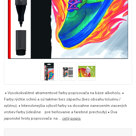
• Vysokokvalitné atramentové farby popisovača na báze alkoholu, •
Farby rýchle schnú a sú takmer bez zápachu (bez obsahu toluénu /
xylénu), • Intenzívnejšia sýtosť farby sa dosiahne nanesením viacerých
vrstiev farby (ideálne pre tieňovanie a farebné prechody) • Dva
japonské hroty popisovača: na ...
celý popis