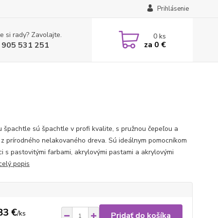
Prihlásenie
e si rady? Zavolajte.
0
ks
za
0 €
 905 531 251
 špachtle sú špachtle v profi kvalite, s pružnou čepeľou a
 z prírodného nelakovaného dreva. Sú ideálnym pomocníkom
ci s pastovitými farbami, akrylovými pastami a akrylovými
celý popis
83 €
/
ks
Pridať do košíka