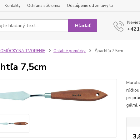
Kontakty
Ochrana súkromia
Odstúpenie od zmluvy tu
Neviet
Hľadať
+421
POMÔCKY NA TVORENIE
Ostatné pomôcky
Špachtľa 7,5cm
htľa 7,5cm
Marabu
rúčkou
pri prá
gélmi.
3,