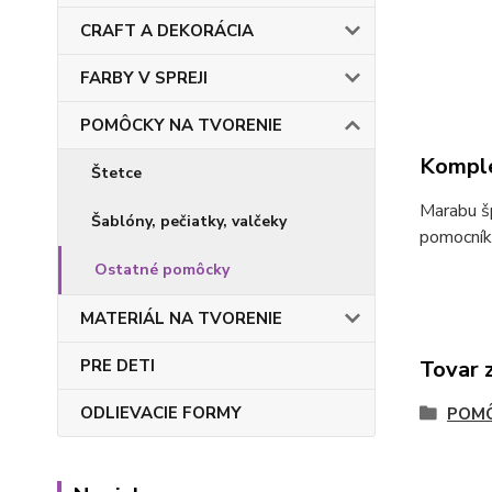
CRAFT A DEKORÁCIA
FARBY V SPREJI
POMÔCKY NA TVORENIE
Komple
Štetce
Marabu šp
Šablóny, pečiatky, valčeky
pomocníko
Ostatné pomôcky
MATERIÁL NA TVORENIE
PRE DETI
Tovar 
ODLIEVACIE FORMY
POMÔ