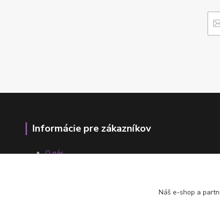
Informácie pre zákazníkov
O nás
Ako nakupovať
Obchodné podmienky
Fotogaléria
Náš e-shop a partn
Kontakty