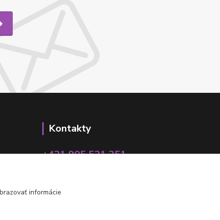
Kontakty
+421 905 531 251
info@parallax.sk
brazovať informácie