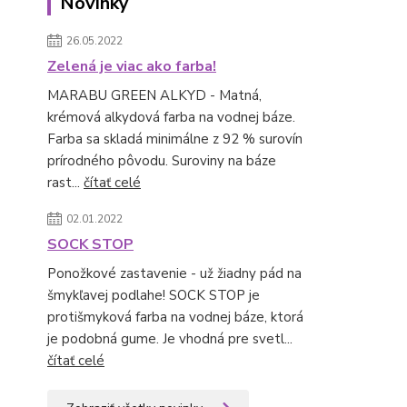
Novinky
26.05.2022
Zelená je viac ako farba!
MARABU GREEN ALKYD - Matná,
krémová alkydová farba na vodnej báze.
Farba sa skladá minimálne z 92 % surovín
prírodného pôvodu. Suroviny na báze
rast...
čítať celé
02.01.2022
SOCK STOP
Ponožkové zastavenie - už žiadny pád na
šmykľavej podlahe! SOCK STOP je
protišmyková farba na vodnej báze, ktorá
je podobná gume. Je vhodná pre svetl...
čítať celé