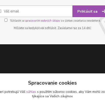
Prihlásiť sa
Súhlasím so
spracovaním osobných údajov
za účelom zasielania newslettera.
Môžete sa kedykoľvek odhlásiť. Zasielame raz za 14 dní.
Spracovanie cookies
eri potrebujú Váš
súhlas
s použitím súborov cookies, aby Vám mohli zo
týkajúce sa Vašich záujmov.