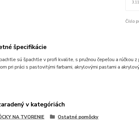
3,11
Číslo p
tné špecifikácie
achtle sú špachtle v profi kvalite, s pružnou čepeľou a rúčkou 
m pri práci s pastovitými farbami, akrylovými pastami a akrylov
zaradený v kategóriách
CKY NA TVORENIE
Ostatné pomôcky