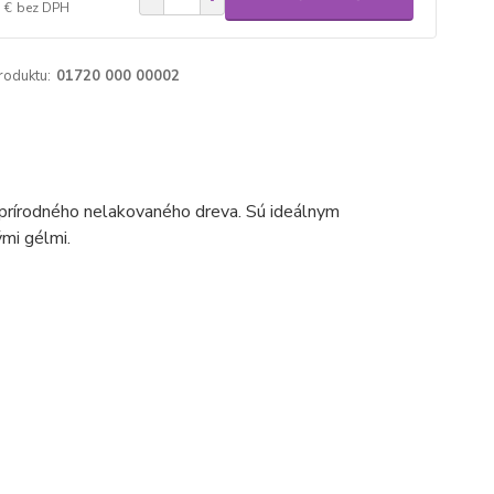
 €
bez DPH
roduktu:
01720 000 00002
z prírodného nelakovaného dreva. Sú ideálnym
ými gélmi.