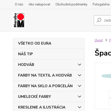
O nás
Ako nakupovať
Obchodné podmienky
Fotogaléria
Úvod
VŠETKO OD EURA
Špac
NÁŠ TIP
HODVÁB
FARBY NA TEXTIL A HODVÁB
FARBY NA SKLO A PORCELÁN
UMELECKÉ FARBY
KRESLENIE A ILUSTRÁCIA