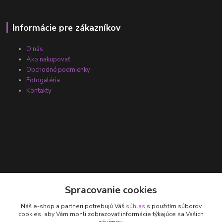
Informácie pre zákazníkov
O nás
Ako nakupovať
Obchodné podmienky
Fotogaléria
Kontakty
Kontakty
Spracovanie cookies
Náš e-shop a partneri potrebujú Váš
súhlas
s použitím súborov
+421 905 531 251
cookies, aby Vám mohli zobrazovať informácie týkajúce sa Vašich