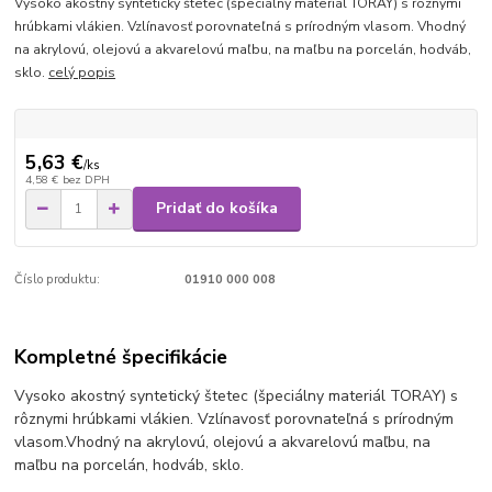
Vysoko akostný syntetický štetec (špeciálny materiál TORAY) s rôznymi
hrúbkami vlákien. Vzlínavosť porovnateľná s prírodným vlasom. Vhodný
na akrylovú, olejovú a akvarelovú maľbu, na maľbu na porcelán, hodváb,
sklo.
celý popis
5,63 €
/
ks
4,58 €
bez DPH
Pridať do košíka
Číslo produktu:
01910 000 008
Kompletné špecifikácie
Vysoko akostný syntetický štetec (špeciálny materiál TORAY) s
rôznymi hrúbkami vlákien. Vzlínavosť porovnateľná s prírodným
vlasom.
Vhodný na akrylovú, olejovú a akvarelovú maľbu, na
maľbu na porcelán, hodváb, sklo.