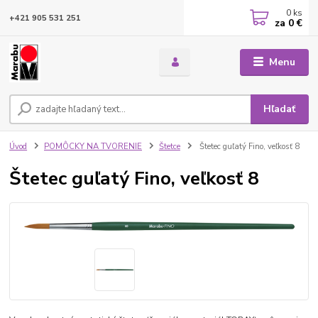
0
ks
+421 905 531 251
za
0 €
Menu
Hľadať
Úvod
POMÔCKY NA TVORENIE
Štetce
Štetec guľatý Fino, veľkosť 8
Štetec guľatý Fino, veľkosť 8