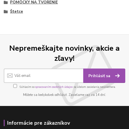
POMÔCKY NA TVORENIE
Štetce
Nepremeškajte novinky, akcie a
zľavy!
Prihlásiť sa
Súhlasím so
spracovaním osobných údajov
za účelom zasielania newslettera.
Môžete sa kedykoľvek odhlásiť. Zasielame raz za 14 dní.
Informácie pre zákazníkov