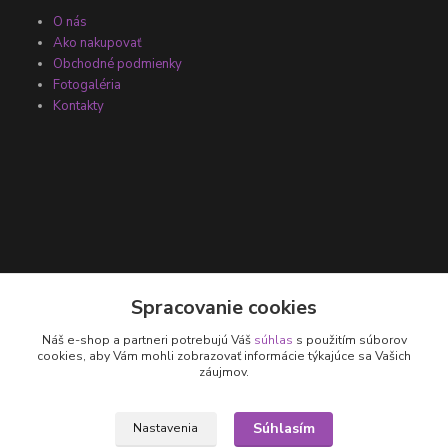
O nás
Ako nakupovať
Obchodné podmienky
Fotogaléria
Kontakty
Kontakty
Spracovanie cookies
Náš e-shop a partneri potrebujú Váš
súhlas
s použitím súborov
+421 905 531 251
cookies, aby Vám mohli zobrazovať informácie týkajúce sa Vašich
záujmov.
info@parallax.sk
Súhlasím
Nastavenia