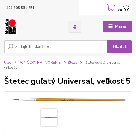
0
ks
+421 905 531 251
za
0 €
Menu
Hľadať
Úvod
POMÔCKY NA TVORENIE
Štetce
Štetec guľatý Universal,
veľkosť 5
Štetec guľatý Universal, veľkosť 5