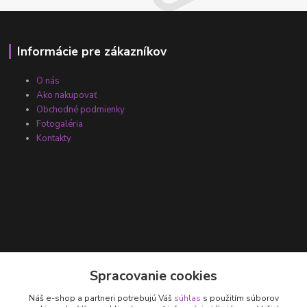
Informácie pre zákazníkov
O nás
Ako nakupovať
Obchodné podmienky
Fotogaléria
Kontakty
Kontakty
Spracovanie cookies
Náš e-shop a partneri potrebujú Váš
súhlas
s použitím súborov
+421 905 531 251