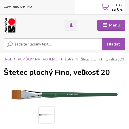
0
ks
+421 905 531 251
za
0 €
Menu
Hľadať
Úvod
POMÔCKY NA TVORENIE
Štetce
Štetec plochý Fino, veľkosť 20
Štetec plochý Fino, veľkosť 20