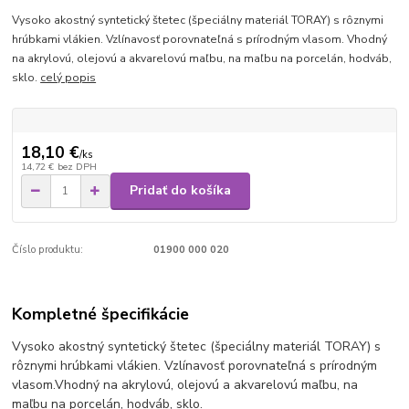
Vysoko akostný syntetický štetec (špeciálny materiál TORAY) s rôznymi
hrúbkami vlákien. Vzlínavosť porovnateľná s prírodným vlasom. Vhodný
na akrylovú, olejovú a akvarelovú maľbu, na maľbu na porcelán, hodváb,
sklo.
celý popis
18,10 €
/
ks
14,72 €
bez DPH
Pridať do košíka
Číslo produktu:
01900 000 020
Kompletné špecifikácie
Vysoko akostný syntetický štetec (špeciálny materiál TORAY) s
rôznymi hrúbkami vlákien. Vzlínavosť porovnateľná s prírodným
vlasom.
Vhodný na akrylovú, olejovú a akvarelovú maľbu, na
maľbu na porcelán, hodváb, sklo.