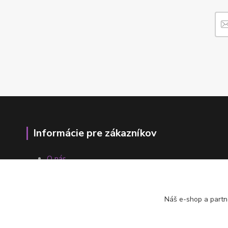
Informácie pre zákazníkov
O nás
Ako nakupovať
Obchodné podmienky
Fotogaléria
Náš e-shop a partn
Kontakty