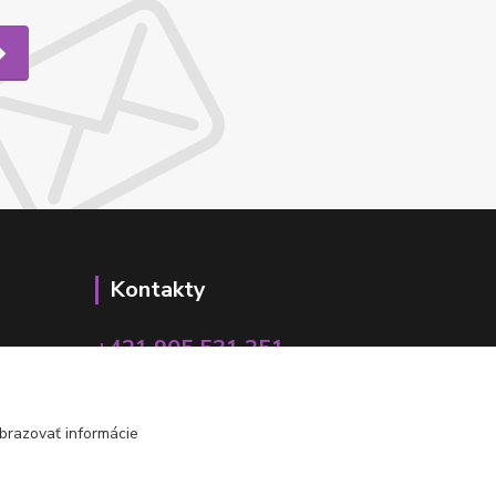
Kontakty
+421 905 531 251
info@parallax.sk
brazovať informácie