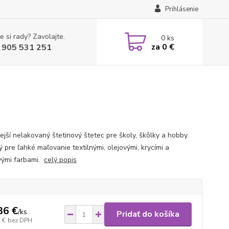
Prihlásenie
e si rady? Zavolajte.
0
ks
za
0 €
 905 531 251
ejší nelakovaný štetinový štetec pre školy, škôlky a hobby.
 pre ľahké maľovanie textilnými, olejovými, krycími a
vými farbami.
celý popis
36 €
/
ks
Pridať do košíka
 €
bez DPH