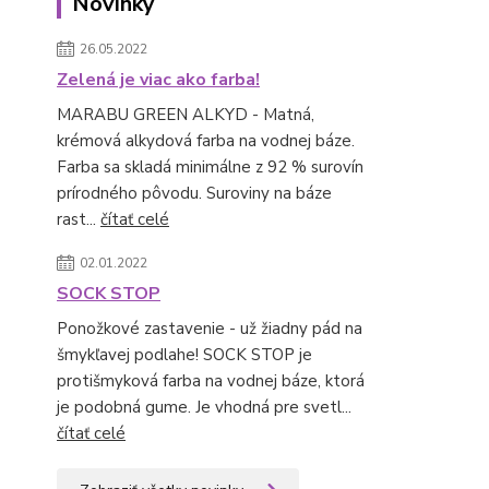
Novinky
26.05.2022
Zelená je viac ako farba!
MARABU GREEN ALKYD - Matná,
krémová alkydová farba na vodnej báze.
Farba sa skladá minimálne z 92 % surovín
prírodného pôvodu. Suroviny na báze
rast...
čítať celé
02.01.2022
SOCK STOP
Ponožkové zastavenie - už žiadny pád na
šmykľavej podlahe! SOCK STOP je
protišmyková farba na vodnej báze, ktorá
je podobná gume. Je vhodná pre svetl...
čítať celé