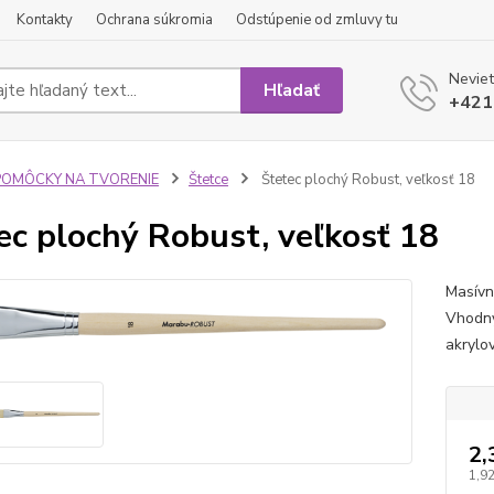
Kontakty
Ochrana súkromia
Odstúpenie od zmluvy tu
Neviet
Hľadať
+421
POMÔCKY NA TVORENIE
Štetce
Štetec plochý Robust, veľkosť 18
ec plochý Robust, veľkosť 18
Masívn
Vhodný
akrylo
2,
1,92