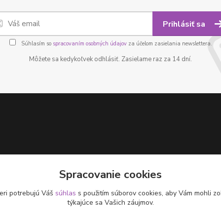
Prihlásiť sa
Súhlasím so
spracovaním osobných údajov
za účelom zasielania newslettera.
Môžete sa kedykoľvek odhlásiť. Zasielame raz za 14 dní.
Spracovanie cookies
eri potrebujú Váš
súhlas
s použitím súborov cookies, aby Vám mohli zo
týkajúce sa Vašich záujmov.