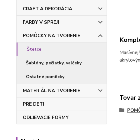
CRAFT A DEKORÁCIA
FARBY V SPREJI
POMÔCKY NA TVORENIE
Komple
Štetce
Masívnejš
akrylovým
Šablóny, pečiatky, valčeky
Ostatné pomôcky
MATERIÁL NA TVORENIE
Tovar 
PRE DETI
POMÔ
ODLIEVACIE FORMY