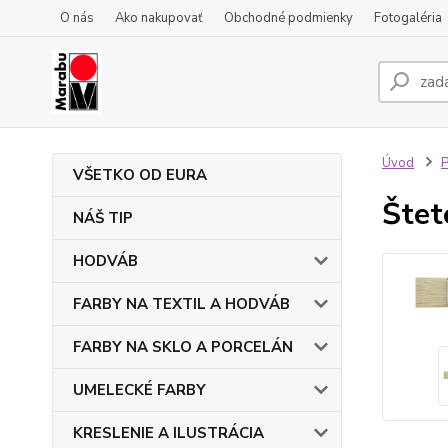
O nás
Ako nakupovať
Obchodné podmienky
Fotogaléria
Úvod
VŠETKO OD EURA
Štet
NÁŠ TIP
HODVÁB
FARBY NA TEXTIL A HODVÁB
FARBY NA SKLO A PORCELÁN
UMELECKÉ FARBY
KRESLENIE A ILUSTRÁCIA