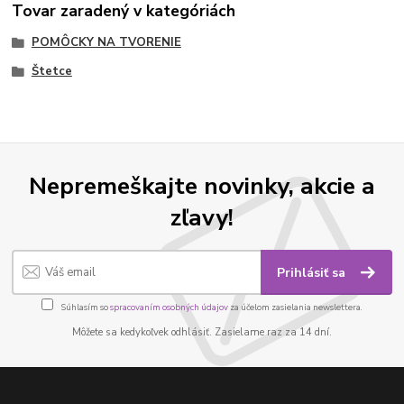
Tovar zaradený v kategóriách
POMÔCKY NA TVORENIE
Štetce
Nepremeškajte novinky, akcie a
zľavy!
Prihlásiť sa
Súhlasím so
spracovaním osobných údajov
za účelom zasielania newslettera.
Môžete sa kedykoľvek odhlásiť. Zasielame raz za 14 dní.