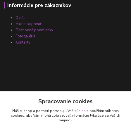
Informácie pre zákazníkov
O nás
Ako nakupovať
Obchodné podmienky
Fotogaléria
Kontakty
Kontakty
Spracovanie cookies
Náš e-shop a partneri potrebujú Váš
súhlas
s použitím súborov
+421 905 531 251
cookies, aby Vám mohli zobrazovať informácie týkajúce sa Vašich
záujmov.
info@parallax.sk