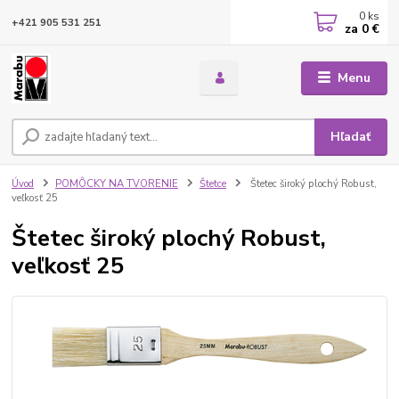
0
ks
+421 905 531 251
za
0 €
Menu
Hľadať
Úvod
POMÔCKY NA TVORENIE
Štetce
Štetec široký plochý Robust,
veľkosť 25
Štetec široký plochý Robust,
veľkosť 25