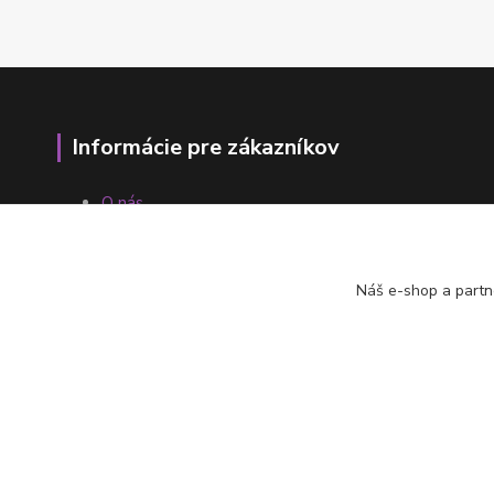
Informácie pre zákazníkov
O nás
Ako nakupovať
Obchodné podmienky
Fotogaléria
Náš e-shop a partn
Kontakty