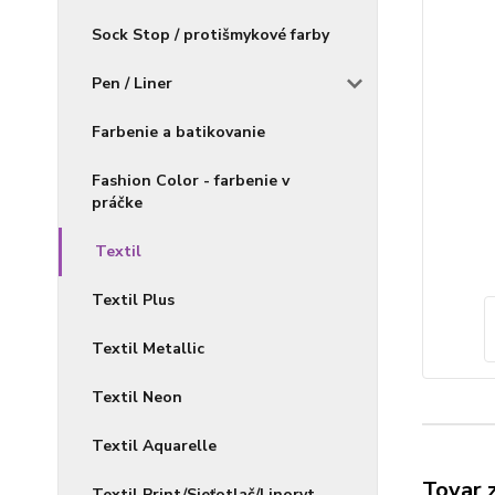
Sock Stop / protišmykové farby
Pen / Liner
Farbenie a batikovanie
Fashion Color - farbenie v
práčke
Textil
Textil Plus
Textil Metallic
Textil Neon
Textil Aquarelle
Tovar 
Textil Print/Sieťotlač/Linoryt