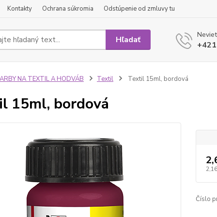
Kontakty
Ochrana súkromia
Odstúpenie od zmluvy tu
Neviet
Hľadať
+421
FARBY NA TEXTIL A HODVÁB
Textil
Textil 15ml, bordová
il 15ml, bordová
2,
2,16
Číslo p