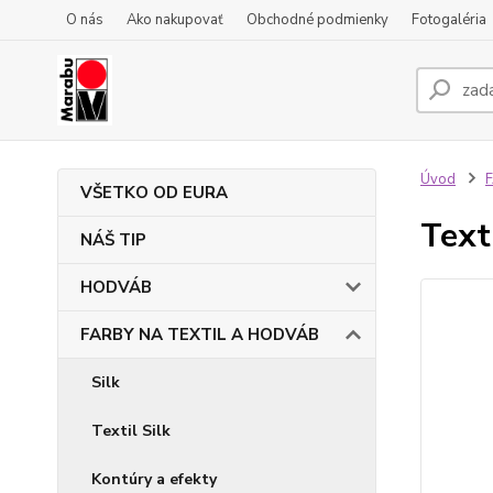
O nás
Ako nakupovať
Obchodné podmienky
Fotogaléria
Úvod
VŠETKO OD EURA
Text
NÁŠ TIP
HODVÁB
FARBY NA TEXTIL A HODVÁB
Silk
Textil Silk
Kontúry a efekty