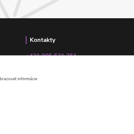
Kontakty
+421 905 531 251
info@parallax.sk
brazovať informácie
Vytvorené na
Eshop-rychlo.sk