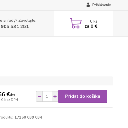
Prihlásenie
e si rady? Zavolajte.
0
ks
za
0 €
 905 531 251
66 €
/
ks
Pridať do košíka
 €
bez DPH
roduktu:
17160 039 034