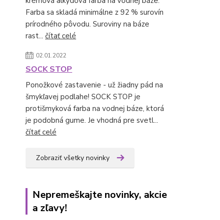
krémová alkydová farba na vodnej báze.
Farba sa skladá minimálne z 92 % surovín
prírodného pôvodu. Suroviny na báze
rast...
čítať celé
02.01.2022
SOCK STOP
Ponožkové zastavenie - už žiadny pád na
šmykľavej podlahe! SOCK STOP je
protišmyková farba na vodnej báze, ktorá
je podobná gume. Je vhodná pre svetl...
čítať celé
Zobraziť všetky novinky
Nepremeškajte novinky, akcie
a zľavy!