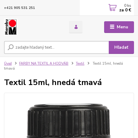
0
ks
+421 905 531 251
za
0 €
Menu
Hľadať
Úvod
FARBY NA TEXTIL A HODVÁB
Textil
Textil 15ml, hnedá
tmavá
Textil 15ml, hnedá tmavá