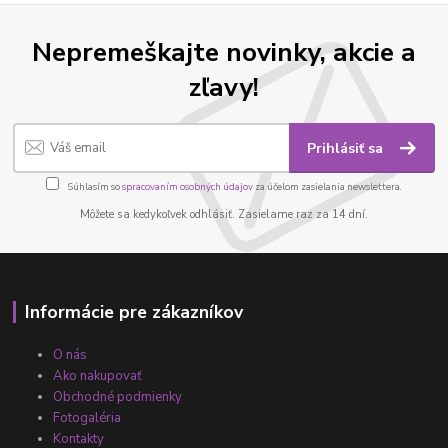
Nepremeškajte novinky, akcie a
zľavy!
Prihlásiť sa
Súhlasím so
spracovaním osobných údajov
za účelom zasielania newslettera.
Môžete sa kedykoľvek odhlásiť. Zasielame raz za 14 dní.
Informácie pre zákazníkov
O nás
Ako nakupovať
Obchodné podmienky
Fotogaléria
Kontakty