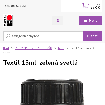
0
ks
+421 905 531 251
za
0 €
Menu
Hľadať
Úvod
FARBY NA TEXTIL A HODVÁB
Textil
Textil 15ml, zelená
svetlá
Textil 15ml, zelená svetlá