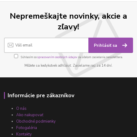
Nepremeškajte novinky, akcie a
zľavy!
Prihlásiť sa
Súhlasím so
spracovaním osobných údajov
za účelom zasielania newslettera.
Môžete sa kedykoľvek odhlásiť. Zasielame raz za 14 dní.
Informácie pre zákazníkov
O nás
Ako nakupovať
Obchodné podmienky
Fotogaléria
Kontakty