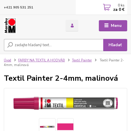
0
ks
+421 905 531 251
za
0 €
Menu
Hľadať
Úvod
FARBY NA TEXTIL A HODVÁB
Textil Painter
Textil Painter 2-
4mm, malinová
Textil Painter 2-4mm, malinová