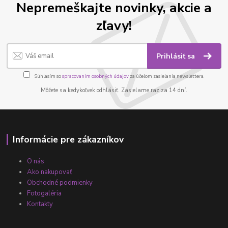
Nepremeškajte novinky, akcie a
zľavy!
Prihlásiť sa
Súhlasím so
spracovaním osobných údajov
za účelom zasielania newslettera.
Môžete sa kedykoľvek odhlásiť. Zasielame raz za 14 dní.
Informácie pre zákazníkov
O nás
Ako nakupovať
Obchodné podmienky
Fotogaléria
Kontakty