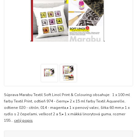
Súprava Marabu Textil Soft Linol Print & Colouring obsahuje: 1 x 100 ml
farby Textil Print, odtieň 974 - čierny,• 2 x 15 ml farby Textil Aquarelle,
odtiene 020 - citrón, 014 - magenta,• 1 x penový valec, šírka 60 mm,• 1 x
rydlo s 2 čepeľami, veľkosť 2 a 5,• 1 x mäkká linorytová guma, rozmer
155...
celý popis