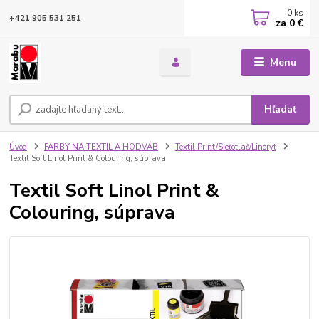
0
ks
+421 905 531 251
za
0 €
Menu
Hľadať
Úvod
FARBY NA TEXTIL A HODVÁB
Textil Print/Sieťotlač/Linoryt
Textil Soft Linol Print & Colouring, súprava
Textil Soft Linol Print &
Colouring, súprava