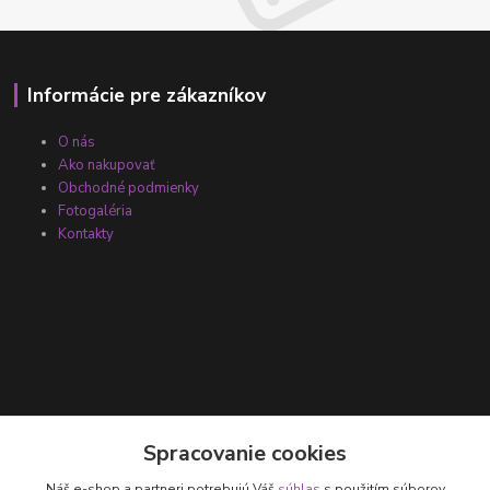
Informácie pre zákazníkov
O nás
Ako nakupovať
Obchodné podmienky
Fotogaléria
Kontakty
Kontakty
Spracovanie cookies
Náš e-shop a partneri potrebujú Váš
súhlas
s použitím súborov