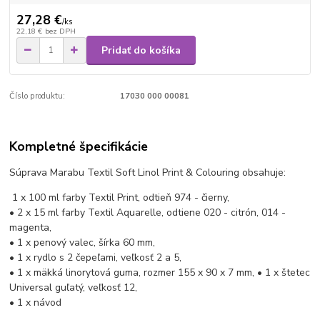
27,28 €
/
ks
22,18 €
bez DPH
Pridať do košíka
Číslo produktu:
17030 000 00081
Kompletné špecifikácie
Súprava Marabu Textil Soft Linol Print & Colouring obsahuje:
1 x 100 ml farby Textil Print, odtieň 974 - čierny,
• 2 x 15 ml farby Textil Aquarelle, odtiene 020 - citrón, 014 -
magenta,
• 1 x penový valec, šírka 60 mm,
• 1 x rydlo s 2 čepeľami, veľkosť 2 a 5,
• 1 x mäkká linorytová guma, rozmer 155 x 90 x 7 mm, • 1 x štetec
Universal guľatý, veľkosť 12,
• 1 x návod