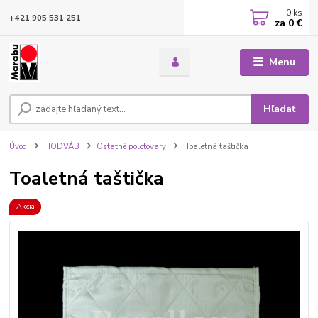
0
ks
+421 905 531 251
za
0 €
Menu
Hľadať
Úvod
HODVÁB
Ostatné polotovary
Toaletná taštička
Toaletná taštička
Akcia