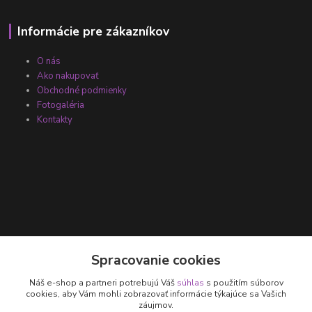
Informácie pre zákazníkov
O nás
Ako nakupovať
Obchodné podmienky
Fotogaléria
Kontakty
Kontakty
Spracovanie cookies
Náš e-shop a partneri potrebujú Váš
súhlas
s použitím súborov
+421 905 531 251
cookies, aby Vám mohli zobrazovať informácie týkajúce sa Vašich
záujmov.