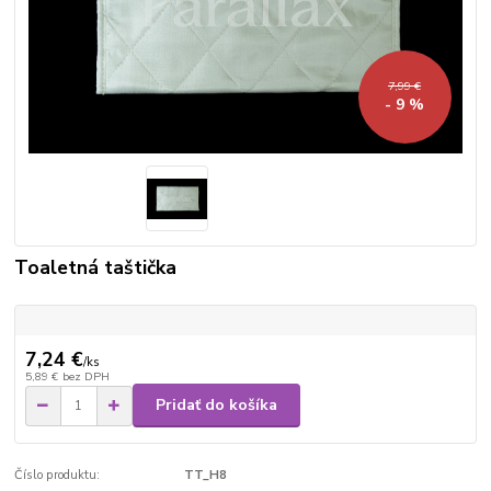
7,99 €
- 9 %
Toaletná taštička
7,24 €
/
ks
5,89 €
bez DPH
Pridať do košíka
Číslo produktu:
TT_H8