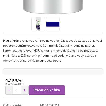
Matná, krémová alkydová farba na vodnej báze, svetlostála, odolná voči
poveternostným vplyvom, vzájomne miešateľná, vhodná na papier,
kartón, plátno, drevo, MDF, kameň a mnoho ďalšieho, farba pozostáva
minimálne z 92% surovín prírodného pôvodu (vrátane vody a látok z
obnoviteľných surovín), zo sur...
celý popis
4,70 €
/
ks
3,82 €
bez DPH
Pridať do košíka
Číslo produktu:
14500 050 251