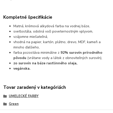
Kompletné špecifikácie
Matná, krémová alkydová farba na vodnej báze
,
svetlostála, odolná voči poveternostným vplyvom,
vzájomne miešateľná,
vhodná na papier, kartón, plátno, drevo, MDF, kameň a
mnoho ďalšieho,
farba pozostáva minimálne z
92% surovín prírodného
pôvodu
(vrátane vody a látok z obnoviteľných surovín)
,
zo surovín na báze rastlinného oleja,
vegánska.
Tovar zaradený v kategóriách
UMELECKÉ FARBY
Green