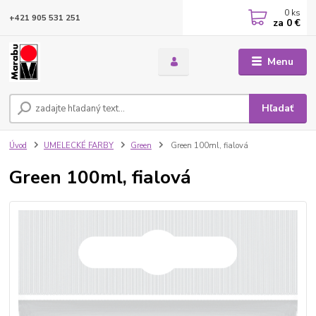
0
ks
+421 905 531 251
za
0 €
Menu
Hľadať
Úvod
UMELECKÉ FARBY
Green
Green 100ml, fialová
Green 100ml, fialová