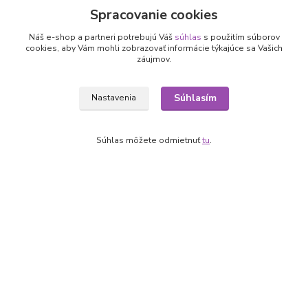
Spracovanie cookies
Náš e-shop a partneri potrebujú Váš
súhlas
s použitím súborov
cookies, aby Vám mohli zobrazovať informácie týkajúce sa Vašich
Nepremeškajte novinky, akcie a
záujmov.
zľavy!
Súhlasím
Nastavenia
Prihlásiť sa
Súhlas môžete odmietnuť
tu
.
Súhlasím so
spracovaním osobných údajov
za účelom zasielania newslettera.
Môžete sa kedykoľvek odhlásiť. Zasielame raz za 14 dní.
Informácie pre zákazníkov
O nás
Ako nakupovať
Obchodné podmienky