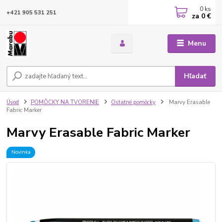
0
ks
+421 905 531 251
za
0 €
Menu
Hľadať
Úvod
POMÔCKY NA TVORENIE
Ostatné pomôcky
Marvy Erasable
Fabric Marker
Marvy Erasable Fabric Marker
Novinka