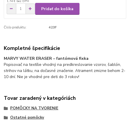
1,74 €
bez DPH
Pridať do košíka
Číslo produktu:
423F
Kompletné špecifikácie
MARVY WATER ERASER – fantómová fixka
Popisovač na textílie vhodný na predkreslovanie vzorov, šablón,
strihov na látku, na dočasné značenie. Atrament zmizne behom 2-
10 dní. Nie je vhodné pre deti do 3 rokov!
Tovar zaradený v kategóriách
POMÔCKY NA TVORENIE
Ostatné pomôcky