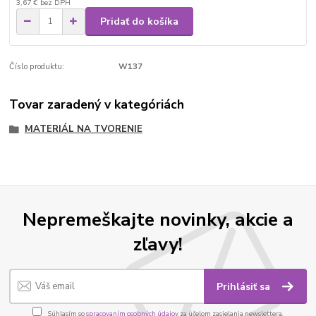
3,67 €
bez DPH
Pridať do košíka
Číslo produktu:
W137
Tovar zaradený v kategóriách
MATERIÁL NA TVORENIE
Nepremeškajte novinky, akcie a
zľavy!
Prihlásiť sa
Súhlasím so
spracovaním osobných údajov
za účelom zasielania newslettera.