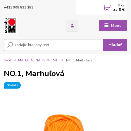
0
ks
+421 905 531 251
za
0 €
Menu
Hľadať
Úvod
MATERIÁL NA TVORENIE
NO.1, Marhuľová
NO.1, Marhuľová
Novinka