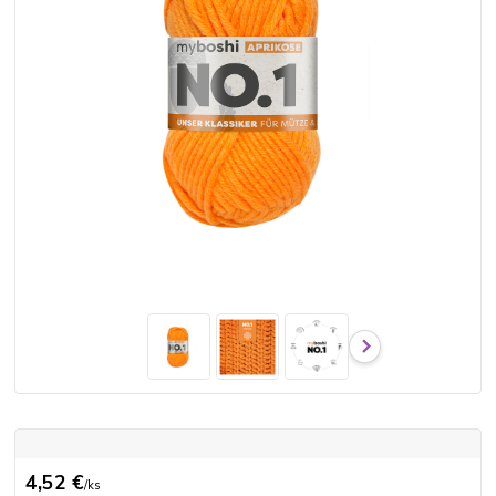
4,52 €
/
ks