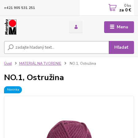
0
ks
+421 905 531 251
za
0 €
Menu
Hľadať
Úvod
MATERIÁL NA TVORENIE
NO.1, Ostružina
NO.1, Ostružina
Novinka