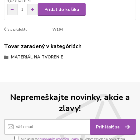
3,67 €
bez DPH
Pridať do košíka
Číslo produktu:
W164
Tovar zaradený v kategóriách
MATERIÁL NA TVORENIE
Nepremeškajte novinky, akcie a
zľavy!
Prihlásiť sa
Súhlasím so
spracovaním osobných údajov
za účelom zasielania newslettera.