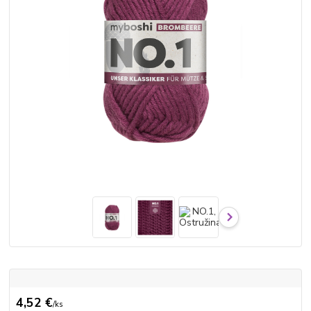
4,52 €
/
ks