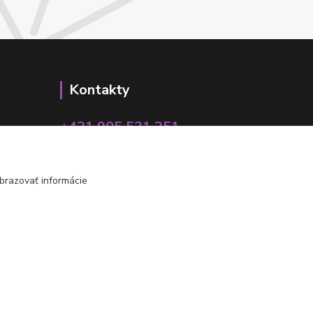
Kontakty
+421 905 531 251
info@parallax.sk
brazovať informácie
Vytvorené na
Eshop-rychlo.sk