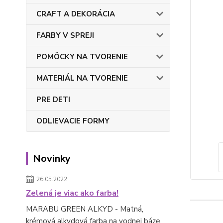
CRAFT A DEKORÁCIA
FARBY V SPREJI
POMÔCKY NA TVORENIE
MATERIÁL NA TVORENIE
PRE DETI
ODLIEVACIE FORMY
Novinky
26.05.2022
Zelená je viac ako farba!
MARABU GREEN ALKYD - Matná,
krémová alkydová farba na vodnej báze.