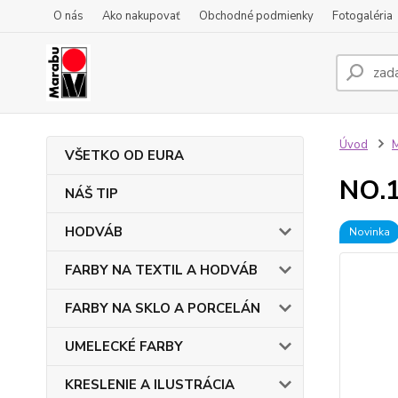
O nás
Ako nakupovať
Obchodné podmienky
Fotogaléria
Úvod
VŠETKO OD EURA
NO.1
NÁŠ TIP
HODVÁB
Novinka
FARBY NA TEXTIL A HODVÁB
FARBY NA SKLO A PORCELÁN
UMELECKÉ FARBY
KRESLENIE A ILUSTRÁCIA