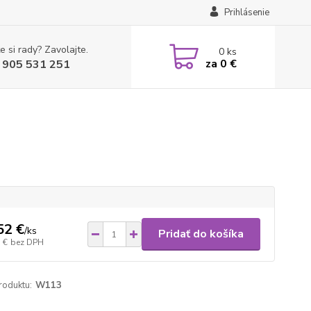
Prihlásenie
e si rady? Zavolajte.
0
ks
za
0 €
 905 531 251
52 €
/
ks
Pridať do košíka
 €
bez DPH
roduktu:
W113