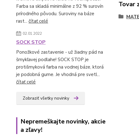
Tovar 
Farba sa skladá minimálne z 92 % surovín
prírodného pôvodu. Suroviny na báze
MATE
rast...
čítať celé
02.01.2022
SOCK STOP
Ponožkové zastavenie - už žiadny pád na
šmykľavej podlahe! SOCK STOP je
protišmyková farba na vodnej báze, ktorá
je podobná gume. Je vhodná pre svetl...
čítať celé
Zobraziť všetky novinky
Nepremeškajte novinky, akcie
a zľavy!