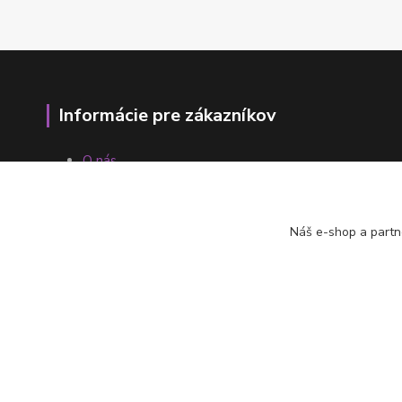
Informácie pre zákazníkov
O nás
Ako nakupovať
Obchodné podmienky
Fotogaléria
Náš e-shop a partn
Kontakty