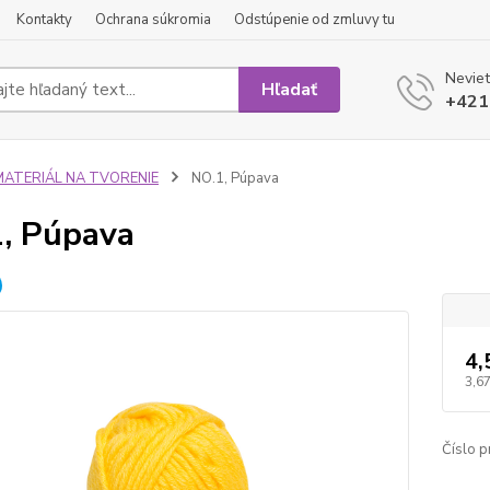
Kontakty
Ochrana súkromia
Odstúpenie od zmluvy tu
Neviet
Hľadať
+421
MATERIÁL NA TVORENIE
NO.1, Púpava
, Púpava
4,
3,67
Číslo p