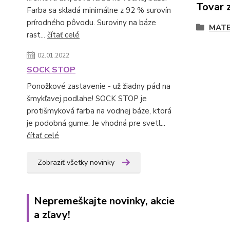
Tovar 
Farba sa skladá minimálne z 92 % surovín
prírodného pôvodu. Suroviny na báze
MATE
rast...
čítať celé
02.01.2022
SOCK STOP
Ponožkové zastavenie - už žiadny pád na
šmykľavej podlahe! SOCK STOP je
protišmyková farba na vodnej báze, ktorá
je podobná gume. Je vhodná pre svetl...
čítať celé
Zobraziť všetky novinky
Nepremeškajte novinky, akcie
a zľavy!