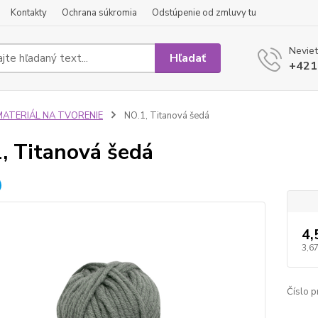
Kontakty
Ochrana súkromia
Odstúpenie od zmluvy tu
Neviet
Hľadať
+421
MATERIÁL NA TVORENIE
NO.1, Titanová šedá
, Titanová šedá
4,
3,67
Číslo p