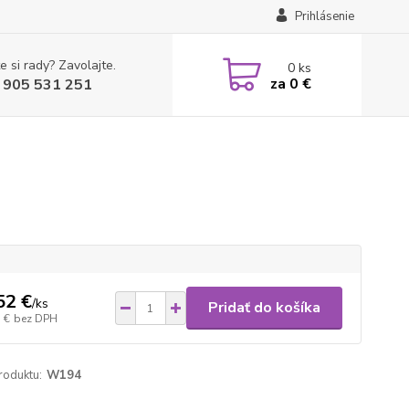
Prihlásenie
e si rady? Zavolajte.
0
ks
za
0 €
 905 531 251
52 €
/
ks
Pridať do košíka
 €
bez DPH
roduktu:
W194