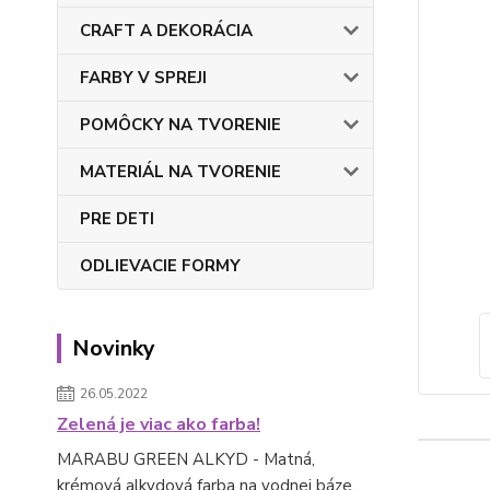
CRAFT A DEKORÁCIA
FARBY V SPREJI
POMÔCKY NA TVORENIE
MATERIÁL NA TVORENIE
PRE DETI
ODLIEVACIE FORMY
Novinky
26.05.2022
Zelená je viac ako farba!
MARABU GREEN ALKYD - Matná,
krémová alkydová farba na vodnej báze.