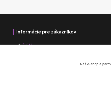
Informácie pre zákazníkov
O nás
Ako nakupovať
Obchodné podmienky
Fotogaléria
Náš e-shop a partn
Kontakty