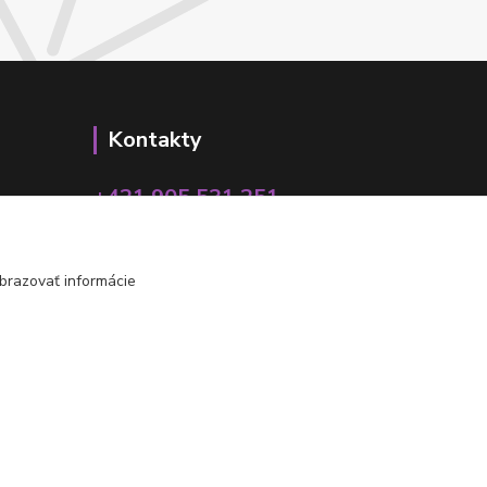
Kontakty
+421 905 531 251
info@parallax.sk
brazovať informácie
Vytvorené na
Eshop-rychlo.sk