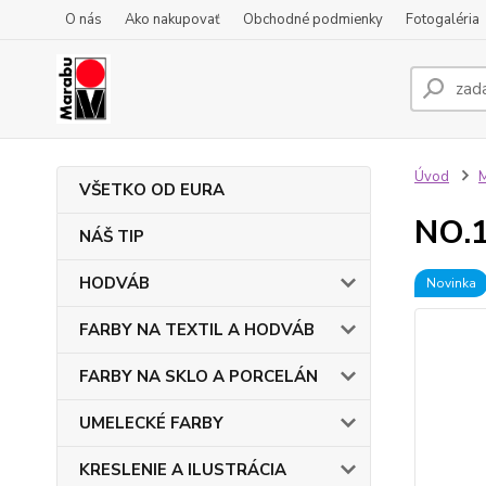
O nás
Ako nakupovať
Obchodné podmienky
Fotogaléria
Úvod
VŠETKO OD EURA
NO.1
NÁŠ TIP
HODVÁB
Novinka
FARBY NA TEXTIL A HODVÁB
FARBY NA SKLO A PORCELÁN
UMELECKÉ FARBY
KRESLENIE A ILUSTRÁCIA