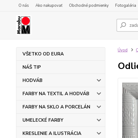
O nás
Ako nakupovať
Obchodné podmienky
Fotogaléria
Úvod
VŠETKO OD EURA
Odli
NÁŠ TIP
HODVÁB
FARBY NA TEXTIL A HODVÁB
FARBY NA SKLO A PORCELÁN
UMELECKÉ FARBY
KRESLENIE A ILUSTRÁCIA