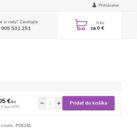
Prihlásenie
e si rady? Zavolajte.
0
ks
za
0 €
 905 531 251
05 €
/
ks
Pridať do košíka
 €
bez DPH
roduktu:
POE161