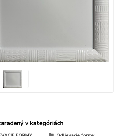
zaradený v kategóriách
EVACIE FORMY
Odlievacie formy