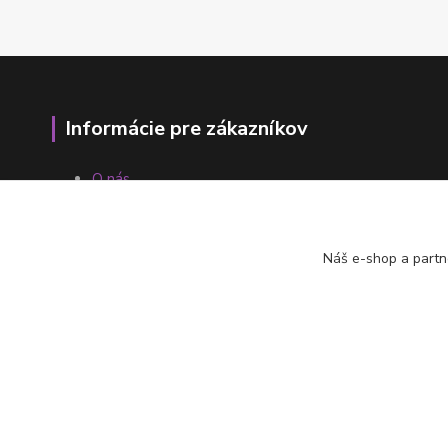
Informácie pre zákazníkov
O nás
Ako nakupovať
Obchodné podmienky
Fotogaléria
Náš e-shop a partn
Kontakty