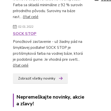
Farba sa skladá minimálne z 92 % surovín
prírodného pôvodu. Suroviny na báze
rast...
čítať celé
02.01.2022
SOCK STOP
Ponožkové zastavenie - už žiadny pád na
šmykľavej podlahe! SOCK STOP je
protišmyková farba na vodnej báze, ktorá
je podobná gume. Je vhodná pre svetl...
čítať celé
Zobraziť všetky novinky
Nepremeškajte novinky, akcie
a zľavy!