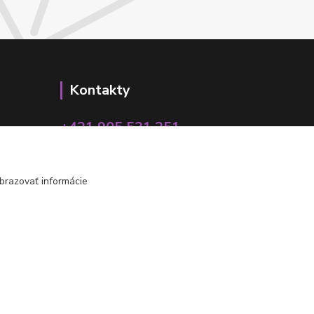
Kontakty
+421 905 531 251
info@parallax.sk
brazovať informácie
Vytvorené na
Eshop-rychlo.sk