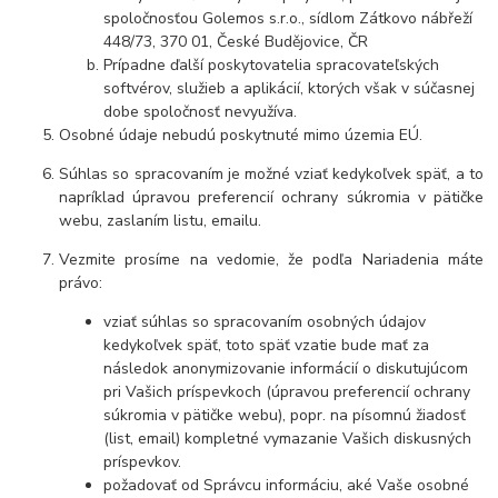
spoločnosťou Golemos s.r.o., sídlom Zátkovo nábřeží
448/73, 370 01, České Budějovice, ČR
Prípadne ďalší poskytovatelia spracovateľských
softvérov, služieb a aplikácií, ktorých však v súčasnej
dobe spoločnosť nevyužíva.
Osobné údaje nebudú poskytnuté mimo územia EÚ.
Súhlas so spracovaním je možné vziať kedykoľvek späť, a to
napríklad úpravou preferencií ochrany súkromia v pätičke
webu, zaslaním listu, emailu.
Vezmite prosíme na vedomie, že podľa Nariadenia máte
právo:
vziať súhlas so spracovaním osobných údajov
kedykoľvek späť, toto späť vzatie bude mať za
následok anonymizovanie informácií o diskutujúcom
pri Vašich príspevkoch (úpravou preferencií ochrany
súkromia v pätičke webu), popr. na písomnú žiadosť
(list, email) kompletné vymazanie Vašich diskusných
príspevkov.
požadovať od Správcu informáciu, aké Vaše osobné