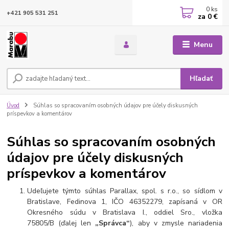
0
ks
+421 905 531 251
za
0 €
Menu
Hľadať
Úvod
Súhlas so spracovaním osobných údajov pre účely diskusných
príspevkov a komentárov
Súhlas so spracovaním osobných
údajov pre účely diskusných
príspevkov a komentárov
Udeľujete týmto súhlas Parallax, spol. s r.o., so sídlom v
Bratislave, Fedinova 1, IČO 46352279, zapísaná v OR
Okresného súdu v Bratislava I., oddiel Sro., vložka
75805/B (ďalej len
„Správca“
), aby v zmysle nariadenia