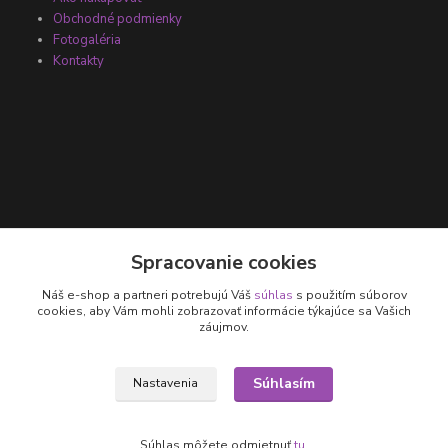
Obchodné podmienky
Fotogaléria
Kontakty
Kontakty
Spracovanie cookies
Náš e-shop a partneri potrebujú Váš
súhlas
s použitím súborov
+421 905 531 251
cookies, aby Vám mohli zobrazovať informácie týkajúce sa Vašich
záujmov.
info@parallax.sk
Súhlasím
Nastavenia
Súhlas môžete odmietnuť
tu
.