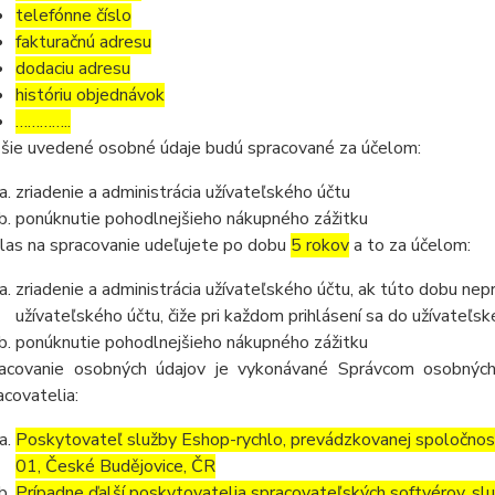
telefónne číslo
fakturačnú adresu
dodaciu adresu
históriu objednávok
…………..
šie uvedené osobné údaje budú spracované za účelom:
zriadenie a administrácia užívateľského účtu
ponúknutie pohodlnejšieho nákupného zážitku
las na spracovanie udeľujete po dobu
5 rokov
a to za účelom:
zriadenie a administrácia užívateľského účtu, ak túto dobu ne
užívateľského účtu, čiže pri každom prihlásení sa do užívateľs
ponúknutie pohodlnejšieho nákupného zážitku
acovanie osobných údajov je vykonávané Správcom osobných
acovatelia:
Poskytovateľ služby Eshop-rychlo, prevádzkovanej spoločnos
01, České Budějovice, ČR
Prípadne ďalší poskytovatelia spracovateľských softvérov, služ