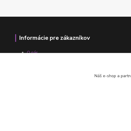
Informácie pre zákazníkov
O nás
Ako nakupovať
Obchodné podmienky
Fotogaléria
Náš e-shop a partn
Kontakty