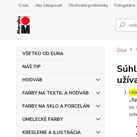
O nás
Ako nakupovať
Obchodné podmienky
Fotogaléria
Úvod
S
VŠETKO OD EURA
Súhl
NÁŠ TIP
užív
HODVÁB
Ude
FARBY NA TEXTIL A HODVÁB
„Sp
FARBY NA SKLO A PORCELÁN
so 
och
UMELECKÉ FARBY
KRESLENIE A ILUSTRÁCIA