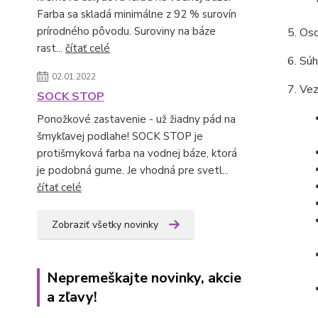
Farba sa skladá minimálne z 92 % surovín
prírodného pôvodu. Suroviny na báze
Oso
rast...
čítať celé
Súh
02.01.2022
Vez
SOCK STOP
Ponožkové zastavenie - už žiadny pád na
šmykľavej podlahe! SOCK STOP je
protišmyková farba na vodnej báze, ktorá
je podobná gume. Je vhodná pre svetl...
čítať celé
Zobraziť všetky novinky
Nepremeškajte novinky, akcie
a zľavy!