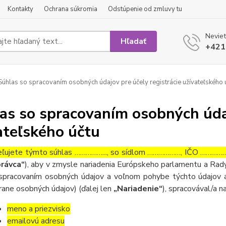
Kontakty
Ochrana súkromia
Odstúpenie od zmluvy tu
Neviet
Hľadať
+421
úhlas so spracovaním osobných údajov pre účely registrácie užívateľského 
as so spracovaním osobných údaj
ateľského účtu
ľujete týmto súhlas ……………..., so sídlom ………………, IČO ……………….
rávca“
), aby v zmysle nariadenia Európskeho parlamentu a Rady
spracovaním osobných údajov a voľnom pohybe týchto údajov a
rane osobných údajov) (ďalej len
„Nariadenie“
), spracovával/a n
meno a priezvisko
emailovú adresu