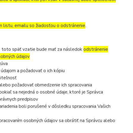
m listu, emailu so žiadosťou o odstránenie
.
, toto späť vzatie bude mať za následok
odstránenie
osobných údajov
cúva
 údajom a požadovať o ich kópiu
iteľnosť
 alebo požadovať obmedzenie ich spracovania
okiaľ sa nejedná o osobné údaje, ktoré je Správca
právnych predpisov
ariadenia boli porušené v dôsledku spracovania Vašich
 spracovaním osobných údajov sa obrátiť na Správcu alebo