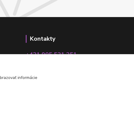
Kontakty
+421 905 531 251
info@parallax.sk
brazovať informácie
Vytvorené na
Eshop-rychlo.sk