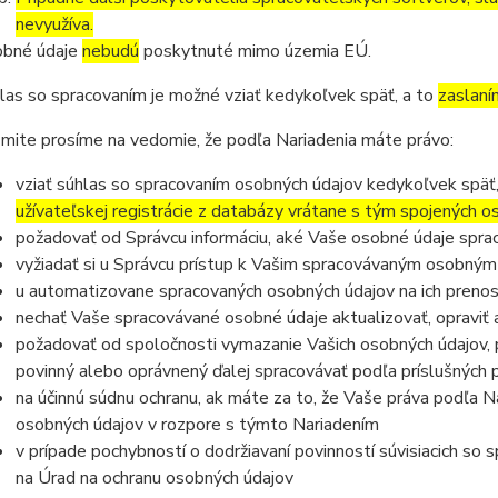
nevyužíva.
bné údaje
nebudú
poskytnuté mimo územia EÚ.
las so spracovaním je možné vziať kedykoľvek späť, a to
zaslaní
mite prosíme na vedomie, že podľa Nariadenia máte právo:
vziať súhlas so spracovaním osobných údajov kedykoľvek späť
užívateľskej registrácie z databázy vrátane s tým spojených 
požadovať od Správcu informáciu, aké Vaše osobné údaje spra
vyžiadať si u Správcu prístup k Vašim spracovávaným osobným
u automatizovane spracovaných osobných údajov na ich prenos
nechať Vaše spracovávané osobné údaje aktualizovať, opraviť
požadovať od spoločnosti vymazanie Vašich osobných údajov, p
povinný alebo oprávnený ďalej spracovávať podľa príslušných 
na účinnú súdnu ochranu, ak máte za to, že Vaše práva podľa N
osobných údajov v rozpore s týmto Nariadením
v prípade pochybností o dodržiavaní povinností súvisiacich so
na Úrad na ochranu osobných údajov