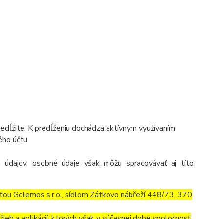
predĺžite. K predĺženiu dochádza aktívnym využívaním
kého účtu
 údajov, osobné údaje však môžu spracovávať aj títo
ťou Golemos s.r.o., sídlom Zátkovo nábřeží 448/73, 370
ieb a aplikácií, ktorých však v súčasnej dobe spoločnosť