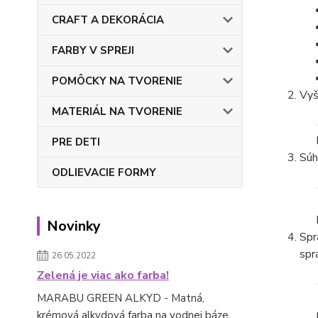
CRAFT A DEKORÁCIA
FARBY V SPREJI
POMÔCKY NA TVORENIE
Vyš
MATERIÁL NA TVORENIE
PRE DETI
Súh
ODLIEVACIE FORMY
Novinky
Spr
spr
26.05.2022
Zelená je viac ako farba!
MARABU GREEN ALKYD - Matná,
krémová alkydová farba na vodnej báze.