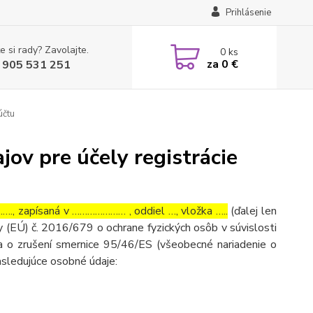
Prihlásenie
e si rady? Zavolajte.
0
ks
za
0 €
 905 531 251
účtu
ov pre účely registrácie
, zapísaná v ………………… , oddiel …, vložka …..
(ďalej len
 (EÚ) č. 2016/679 o ochrane fyzických osôb v súvislosti
 o zrušení smernice 95/46/ES (všeobecné nariadenie o
asledujúce osobné údaje: