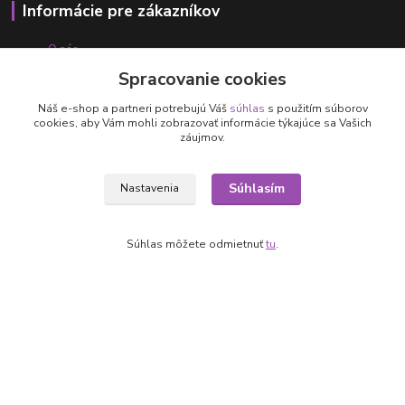
Informácie pre zákazníkov
O nás
Ako nakupovať
Spracovanie cookies
Obchodné podmienky
Fotogaléria
Náš e-shop a partneri potrebujú Váš
súhlas
s použitím súborov
cookies, aby Vám mohli zobrazovať informácie týkajúce sa Vašich
Kontakty
záujmov.
Súhlasím
Nastavenia
Súhlas môžete odmietnuť
tu
.
Kontakty
+421 905 531 251
info@parallax.sk