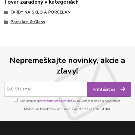
Tovar zaradený v kategóriách
FARBY NA SKLO A PORCELÁN
Porcelain & Glass
Nepremeškajte novinky, akcie a
zľavy!
Prihlásiť sa
Súhlasím so
spracovaním osobných údajov
za účelom zasielania newslettera.
Môžete sa kedykoľvek odhlásiť. Zasielame raz za 14 dní.