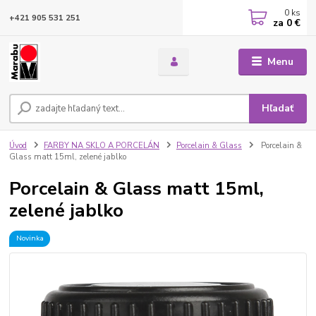
0
ks
+421 905 531 251
za
0 €
Menu
Hľadať
Úvod
FARBY NA SKLO A PORCELÁN
Porcelain & Glass
Porcelain &
Glass matt 15ml, zelené jablko
Porcelain & Glass matt 15ml,
zelené jablko
Novinka