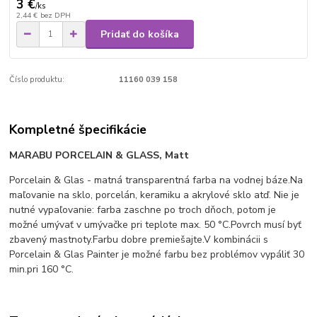
3 €
/
ks
2,44 €
bez DPH
Pridať do košíka
Číslo produktu:
11160 039 158
Kompletné špecifikácie
MARABU
PORCELAIN & GLASS, Matt
Porcelain & Glas - matná transparentná farba na vodnej báze.Na
maľovanie na sklo, porcelán, keramiku a akrylové sklo atď. Nie je
nutné vypaľovanie: farba zaschne po troch dňoch, potom je
možné umývať v umývačke pri teplote max. 50 °C.Povrch musí byť
zbavený mastnoty.Farbu dobre premiešajte.V kombinácii s
Porcelain & Glas Painter je možné farbu bez problémov vypáliť 30
min.pri 160 °C.