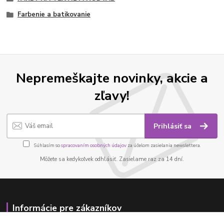
Farbenie a batikovanie
Nepremeškajte novinky, akcie a
zľavy!
Prihlásiť sa
Súhlasím so
spracovaním osobných údajov
za účelom zasielania newslettera.
Môžete sa kedykoľvek odhlásiť. Zasielame raz za 14 dní.
Informácie pre zákazníkov