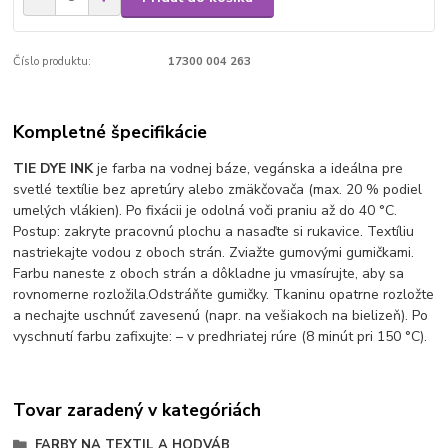
Číslo produktu:
17300 004 263
Kompletné špecifikácie
TIE DYE INK
je farba na vodnej báze, vegánska a ideálna pre
svetlé textílie bez apretúry alebo zmäkčovača (max. 20 % podiel
umelých vlákien). Po fixácii je odolná voči praniu až do 40 °C.
Postup: zakryte pracovnú plochu a nasaďte si rukavice. Textíliu
nastriekajte vodou z oboch strán. Zviažte gumovými gumičkami.
Farbu naneste z oboch strán a dôkladne ju vmasírujte, aby sa
rovnomerne rozložila.Odstráňte gumičky. Tkaninu opatrne rozložte
a nechajte uschnúť zavesenú (napr. na vešiakoch na bielizeň). Po
vyschnutí farbu zafixujte: – v predhriatej rúre (8 minút pri 150 °C).
Tovar zaradený v kategóriách
FARBY NA TEXTIL A HODVÁB