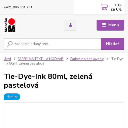
0
ks
+421 905 531 251
za
0 €
Menu
Hľadať
Úvod
FARBY NA TEXTIL A HODVÁB
Farbenie a batikovanie
Tie-Dye-
Ink 80ml, zelená pastelová
Tie-Dye-Ink 80ml, zelená
pastelová
Novinka