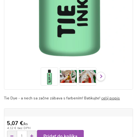
Tie Dye - a nech sa začne zábava s farbením! Batikujte!
celý popis
5,07 €
/
ks
4,12 €
bez DPH
Pridať do košíka