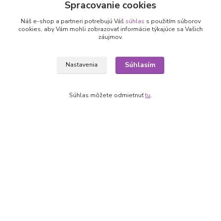
Spracovanie cookies
O nás
Ako nakupovať
Náš e-shop a partneri potrebujú Váš
súhlas
s použitím súborov
Obchodné podmienky
cookies, aby Vám mohli zobrazovať informácie týkajúce sa Vašich
Fotogaléria
záujmov.
Kontakty
Súhlasím
Nastavenia
Súhlas môžete odmietnuť
tu
.
Kontakty
+421 905 531 251
info@parallax.sk