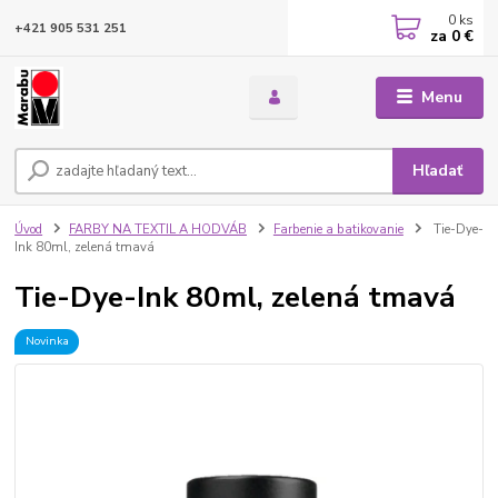
0
ks
+421 905 531 251
za
0 €
Menu
Hľadať
Úvod
FARBY NA TEXTIL A HODVÁB
Farbenie a batikovanie
Tie-Dye-
Ink 80ml, zelená tmavá
Tie-Dye-Ink 80ml, zelená tmavá
Novinka