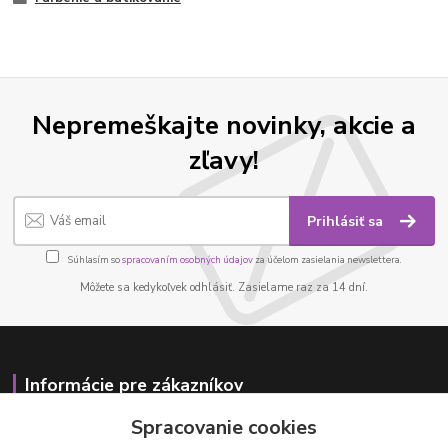
Nepremeškajte novinky, akcie a
zľavy!
Prihlásiť sa
Súhlasím so
spracovaním osobných údajov
za účelom zasielania newslettera.
Môžete sa kedykoľvek odhlásiť. Zasielame raz za 14 dní.
Informácie pre zákazníkov
Spracovanie cookies
O nás