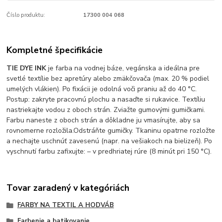
Číslo produktu:
17300 004 068
Kompletné špecifikácie
TIE DYE INK
je farba na vodnej báze, vegánska a ideálna pre
svetlé textílie bez apretúry alebo zmäkčovača (max. 20 % podiel
umelých vlákien). Po fixácii je odolná voči praniu až do 40 °C.
Postup: zakryte pracovnú plochu a nasaďte si rukavice. Textíliu
nastriekajte vodou z oboch strán. Zviažte gumovými gumičkami.
Farbu naneste z oboch strán a dôkladne ju vmasírujte, aby sa
rovnomerne rozložila.Odstráňte gumičky. Tkaninu opatrne rozložte
a nechajte uschnúť zavesenú (napr. na vešiakoch na bielizeň). Po
vyschnutí farbu zafixujte: – v predhriatej rúre (8 minút pri 150 °C).
Tovar zaradený v kategóriách
FARBY NA TEXTIL A HODVÁB
Farbenie a batikovanie