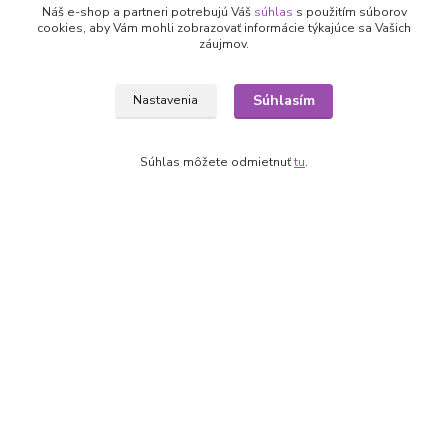
Ako nakupovať
Náš e-shop a partneri potrebujú Váš
súhlas
s použitím súborov
Obchodné podmienky
cookies, aby Vám mohli zobrazovať informácie týkajúce sa Vašich
Fotogaléria
záujmov.
Kontakty
Súhlasím
Nastavenia
Súhlas môžete odmietnuť
tu
.
Kontakty
+421 905 531 251
info@parallax.sk