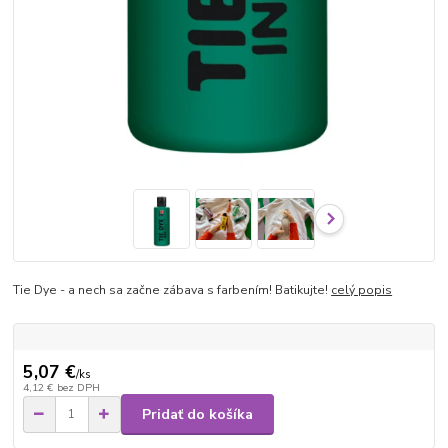
Tie Dye - a nech sa začne zábava s farbením! Batikujte!
celý popis
5,07 €
/
ks
4,12 €
bez DPH
Pridať do košíka