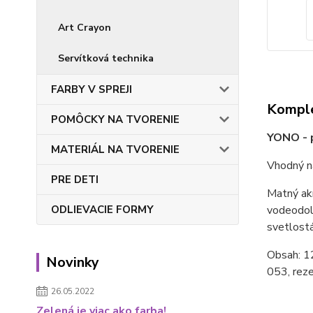
Art Crayon
Servítková technika
FARBY V SPREJI
Komple
POMÔCKY NA TVORENIE
YONO - p
MATERIÁL NA TVORENIE
Vhodný na
PRE DETI
Matný akr
ODLIEVACIE FORMY
vodeodoln
svetlostá
Obsah: 1
Novinky
053, reze
26.05.2022
Zelená je viac ako farba!