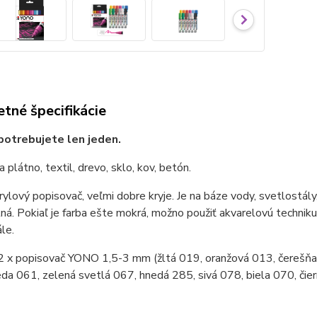
tné špecifikácie
otrebujete len jeden.
 plátno, textil, drevo, sklo, kov, betón.
ylový popisovač, veľmi dobre kryje. Je na báze vody, svetlostály
á. Pokiaľ je farba ešte mokrá, možno použiť akvarelovú techniku
le.
2 x popisovač YONO 1,5-3 mm (žltá 019, oranžová 013, čereš
da 061, zelená svetlá 067, hnedá 285, sivá 078, biela 070, čie