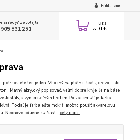
Prihlásenie
e si rady? Zavolajte.
0
ks
za
0 €
 905 531 251
va
prava
 potrebujete len jeden. Vhodný na plátno, textil, drevo, sklo,
etón. Matný akrylový popisovač, veľmi dobre kryje. Je na báze
svetlostály, s vymeniteľným hrotom. Po zaschnutí je farba
olná. Pokiaľ je farba ešte mokrá, možno použiť akvarelovú
ku. Neonové odtiene sú čiast...
celý popis