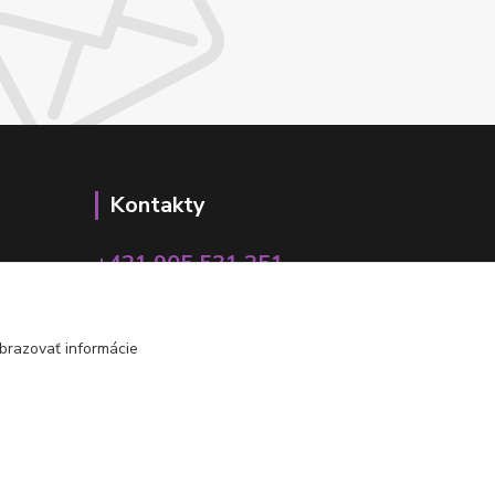
Kontakty
+421 905 531 251
info@parallax.sk
brazovať informácie