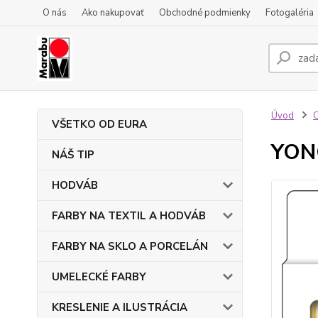
O nás
Ako nakupovať
Obchodné podmienky
Fotogaléria
Úvod
VŠETKO OD EURA
YONO
NÁŠ TIP
HODVÁB
FARBY NA TEXTIL A HODVÁB
FARBY NA SKLO A PORCELÁN
UMELECKÉ FARBY
KRESLENIE A ILUSTRÁCIA