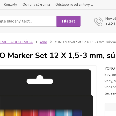
Kontakty
Ochrana súkromia
Odstúpenie od zmluvy tu
Neviet
Hľadať
+421
CRAFT A DEKORÁCIA
Yono
YONO Marker Set 12 X 1,5-3 mm, súpra
 Marker Set 12 X 1,5-3 mm, sú
YONO -
kov, b
vody, 
vodeod
techni