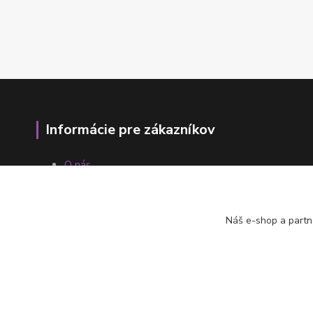
Informácie pre zákazníkov
O nás
Ako nakupovať
Obchodné podmienky
Fotogaléria
Náš e-shop a partn
Kontakty