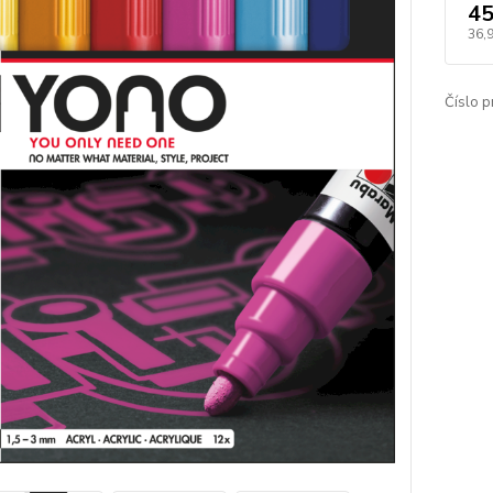
45
36,
Číslo p