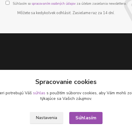
Súhlasím so
spracovaním osobných údajov
za účelom zasielania newslettera.
Môžete sa kedykoľvek odhlásiť. Zasielame raz za 14 dní.
Spracovanie cookies
eri potrebujú Váš
súhlas
s použitím súborov cookies, aby Vám mohli zo
týkajúce sa Vašich záujmov.
Súhlasím
Nastavenia