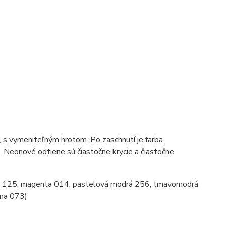
, s vymeniteľným hrotom. Po zaschnutí je farba
. Neonové odtiene sú čiastočne krycie a čiastočne
ňa 125, magenta 014, pastelová modrá 256, tmavomodrá
rna 073)